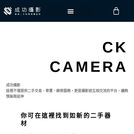
跳
購
至
物
主
要
籃
內
容
CK
CAMERA
成功攝影
這裡不僅提供二手交易、寄賣、維修服務，更是攝影迷互相交流的平台，讓熱
情無限延伸
你可在這裡找到如新的二手器
材