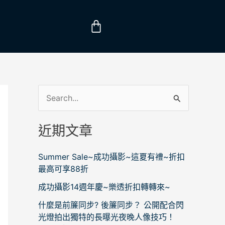
購
物
籃
搜
尋
近期文章
關
鍵
Summer Sale~成功攝影~這夏有禮~折扣
字
最高可享88折
:
成功攝影14週年慶~樂透折扣轉轉來~
什麼是前簾同步? 後簾同步？ 公開配合閃
光燈拍出獨特的長曝光夜晚人像技巧！