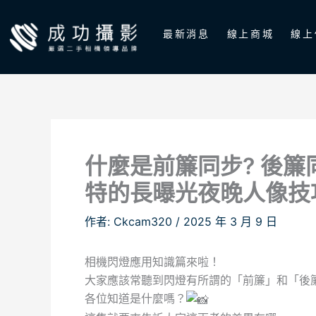
跳
至
最新消息
線上商城
線上
主
要
內
容
什麼是前簾同步? 後簾
特的長曝光夜晚人像技巧
作者:
Ckcam320
/
2025 年 3 月 9 日
相機閃燈應用知識篇來啦！
大家應該常聽到閃燈有所謂的「前簾」和「後
各位知道是什麼嗎？