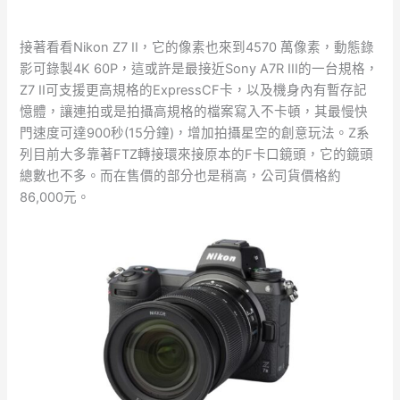
接著看看Nikon Z7 II，它的像素也來到4570 萬像素，動態錄
影可錄製4K 60P，這或許是最接近Sony A7R III的一台規格，
Z7 II可支援更高規格的ExpressCF卡，以及機身內有暫存記
憶體，讓連拍或是拍攝高規格的檔案寫入不卡頓，其最慢快
門速度可達900秒(15分鐘)，增加拍攝星空的創意玩法。Z系
列目前大多靠著FTZ轉接環來接原本的F卡口鏡頭，它的鏡頭
總數也不多。而在售價的部分也是稍高，公司貨價格約
86,000元。