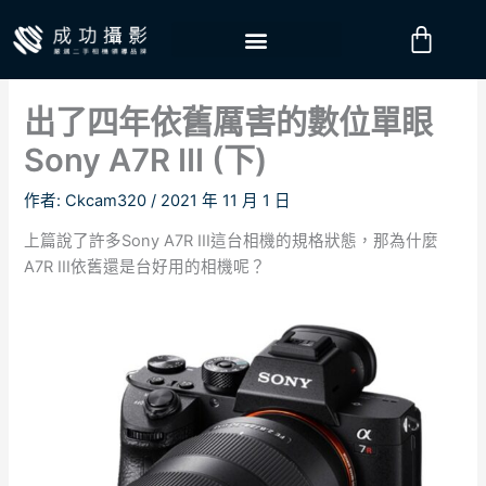
跳
購
至
物
主
要
籃
出了四年依舊厲害的數位單眼
內
容
Sony A7R III (下)
作者:
Ckcam320
/
2021 年 11 月 1 日
上篇說了許多Sony A7R III這台相機的規格狀態，那為什麼
A7R III依舊還是台好用的相機呢？