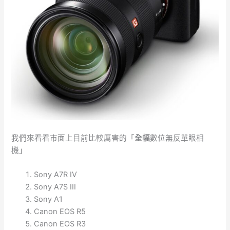
我們來看看市面上目前比較厲害的「
全幅
數位無反單眼相
機」
Sony A7R IV
Sony A7S III
Sony A1
Canon EOS R5
Canon EOS R3