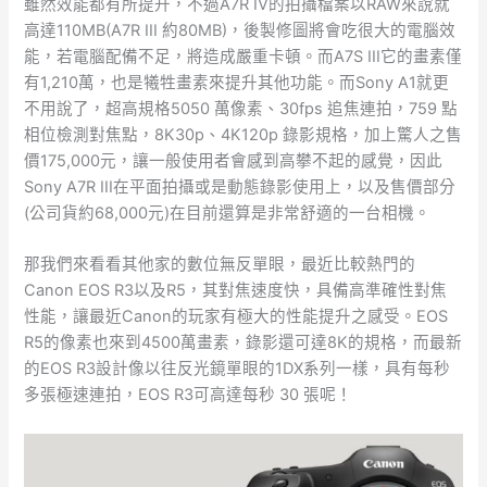
雖然效能都有所提升，不過A7R IV的拍攝檔案以RAW來說就
高達110MB(A7R III 約80MB)，後製修圖將會吃很大的電腦效
能，若電腦配備不足，將造成嚴重卡頓。而A7S III它的畫素僅
有1,210萬，也是犧牲畫素來提升其他功能。而Sony A1就更
不用說了，超高規格5050 萬像素、30fps 追焦連拍，759 點
相位檢測對焦點，8K30p、4K120p 錄影規格，加上驚人之售
價175,000元，讓一般使用者會感到高攀不起的感覺，因此
Sony A7R III在平面拍攝或是動態錄影使用上，以及售價部分
(公司貨約68,000元)在目前還算是非常舒適的一台相機。
那我們來看看其他家的數位無反單眼，最近比較熱門的
Canon EOS R3以及R5，其對焦速度快，具備高準確性對焦
性能，讓最近Canon的玩家有極大的性能提升之感受。EOS
R5的像素也來到4500萬畫素，錄影還可達8K的規格，而最新
的EOS R3設計像以往反光鏡單眼的1DX系列一樣，具有每秒
多張極速連拍，EOS R3可高達每秒 30 張呢！