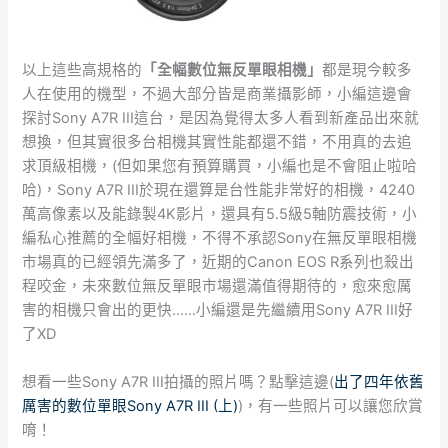
以上這些高規格的
「全幅數位無反單眼相機」
都是現今較多
人在使用的機型，不過大部分皆是商業攝影師，小編這邊會
探討Sony A7R III這台，是因為覺得太多人看到新產品出來就
想換，但其實很多台相機其實性能都還不錯，不用真的去追
求頂級相機，(但如果您有預算購買，小編也是不會阻止啦哈
哈)，Sony A7R III於現在還算是台性能非常好的相機，4240
萬高像素以及能錄製4K影片，還具有5.5級5軸防震技術，小
編私心推薦的全幅好相機，不得不承認Sony在無反單眼相機
市場真的已經領先滿多了，近期的Canon EOS R系列也殺出
程咬金，未來數位無反單眼市場還滿值得期待的，愈來愈厲
害的相機只會出的更快……小編還是先繼續用Sony A7R III好
了XD
想看一些Sony A7R III拍攝的照片嗎？點擊這邊(
出了四年依舊
厲害的數位單眼Sony A7R III (上)
)，有一些照片可以讓您欣賞
唷！