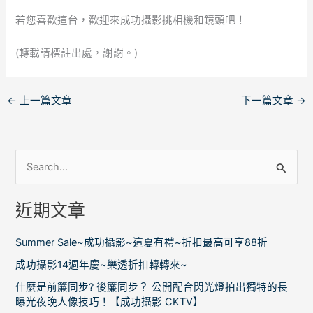
若您喜歡這台，歡迎來成功攝影挑相機和鏡頭吧！
(轉載請標註出處，謝謝。)
←
上一篇文章
下一篇文章
→
搜
尋
近期文章
關
鍵
Summer Sale~成功攝影~這夏有禮~折扣最高可享88折
字
成功攝影14週年慶~樂透折扣轉轉來~
:
什麼是前簾同步? 後簾同步？ 公開配合閃光燈拍出獨特的長
曝光夜晚人像技巧！【成功攝影 CKTV】