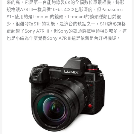
來的高，它是第一台能夠錄製6K的全幅數位單眼相機，錄影
規格跟A7S III一樣具備10-bit 4:2:2色彩深度，但Panasonic
S1H使用的是L-mount的鏡頭，L-mount的鏡頭種類目前很
少，很難發揮S1H的功能，是這台的缺點之一，S1H錄影規格
雖超越了Sony A7R III，但Sony的鏡頭選擇種類相對較多，這
也是小編為什麼覺得Sony A7R III還是依舊是台好相機呢。