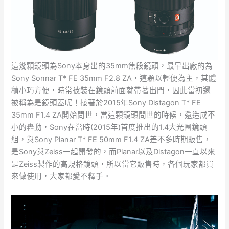
這幾顆鏡頭為Sony本身出的35mm焦段鏡頭，最早出廠的為
Sony Sonnar T* FE 35mm F2.8 ZA，這顆以輕便為主，其體
積小巧方便，時常被裝在鏡頭前面就帶著出門，因此當初還
被稱為是鏡頭蓋呢！接著於2015年Sony Distagon T* FE
35mm F1.4 ZA開始問世，當這顆鏡頭問世的時候，還造成不
小的轟動，Sony在當時(2015年)首度推出的1.4大光圈鏡頭
組，與Sony Planar T* FE 50mm F1.4 ZA差不多時期販售，
是Sony與Zeiss一起開發的，而Planar以及Distagon一直以來
是Zeiss製作的高規格鏡頭，所以當它販售時，各個玩家都買
來做使用，大家都愛不釋手。