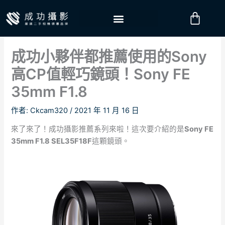
跳
購
至
物
主
要
籃
成功小夥伴都推薦使用的Sony
內
容
高CP值輕巧鏡頭！Sony FE
35mm F1.8
作者:
Ckcam320
/
2021 年 11 月 16 日
來了來了！成功攝影推薦系列來啦！這次要介紹的是
Sony FE
35mm F1.8 SEL35F18F
這顆鏡頭。