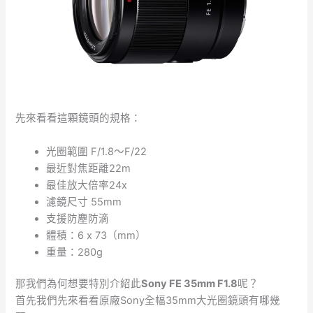
先來看看這顆鏡頭的規格：
光圈範圍 F/1.8～F/22
最近對焦距離22m
最佳放大倍率24x
濾鏡尺寸 55mm
支援防塵防滴
體積：6 x 73（mm）
重量：280g
那我們為何想要特別介紹此
Sony FE 35mm F1.8
呢？
首先我們先來看看原廠Sony全幅35mm大光圈鏡頭有哪幾