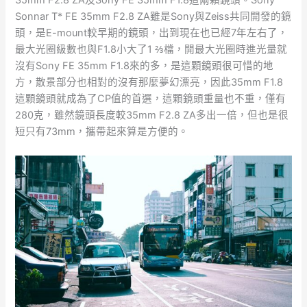
Sonnar T* FE 35mm F2.8 ZA雖是Sony與Zeiss共同開發的鏡
頭，是E-mount較早期的鏡頭，出到現在也已經7年左右了，
最大光圈級數也與F1.8小大了1 ⅔檔，開最大光圈時進光量就
沒有Sony FE 35mm F1.8來的多，是這顆鏡頭很可惜的地
方，散景部分也相對的沒有那麼夢幻漂亮，因此35mm F1.8
這顆鏡頭就成為了CP值的首選，這顆鏡頭重量也不重，僅有
280克，雖然鏡頭長度較35mm F2.8 ZA多出一倍，但也是很
短只有73mm，攜帶起來算是方便的。