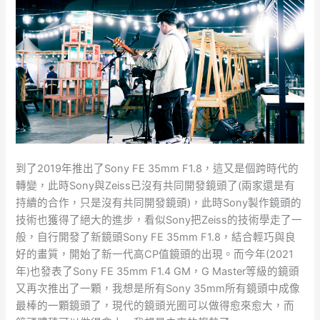
到了2019年推出了Sony FE 35mm F1.8，這又是個跨時代的
轉變，此時Sony與Zeiss已沒有共同開發鏡頭了(兩家還是有
持續的合作，只是沒有共同開發鏡頭)，此時Sony製作鏡頭的
技術也獲得了絕大的進步，看似Sony把Zeiss的技術學走了一
般，自行開發了新鏡頭Sony FE 35mm F1.8，結合輕巧與良
好的畫質，開始了新一代高CP值鏡頭的出現。而今年(2021
年)也發表了Sony FE 35mm F1.4 GM，G Master等級的鏡頭
又再次推出了一顆，我想是所有Sony 35mm所有鏡頭中成像
最棒的一顆鏡頭了，現代的鏡頭光圈可以做得愈來愈大，而