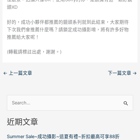
頭XD
好的，成功小夥伴都推薦的鏡頭系列就到此結束，大家期待
下次我們會推薦什麼嗎？請鎖定成功攝影唷，將有許多好物
推薦給大家呢！
(轉載請標註出處，謝謝。)
←
上一篇文章
下一篇文章
→
搜
尋
近期文章
關
鍵
Summer Sale~成功攝影~這夏有禮~折扣最高可享88折