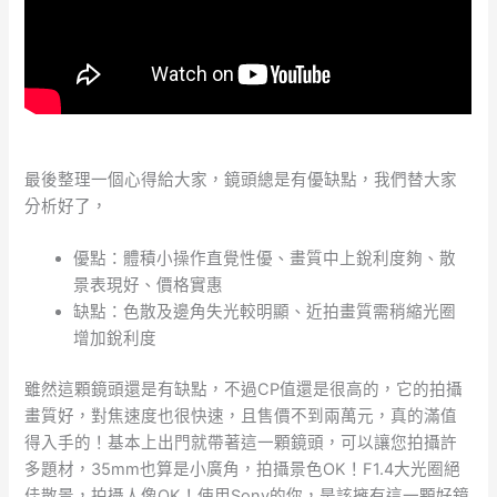
最後整理一個心得給大家，鏡頭總是有優缺點，我們替大家
分析好了，
優點：體積小操作直覺性優、畫質中上銳利度夠、散
景表現好、價格實惠
缺點：色散及邊角失光較明顯、近拍畫質需稍縮光圈
增加銳利度
雖然這顆鏡頭還是有缺點，不過CP值還是很高的，它的拍攝
畫質好，對焦速度也很快速，且售價不到兩萬元，真的滿值
得入手的！基本上出門就帶著這一顆鏡頭，可以讓您拍攝許
多題材，35mm也算是小廣角，拍攝景色OK！F1.4大光圈絕
佳散景，拍攝人像OK！使用Sony的你，是該擁有這一顆好鏡