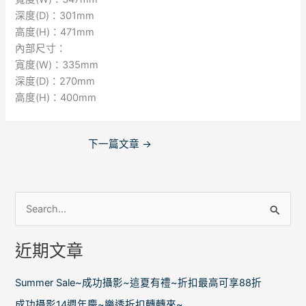
深度(D)：301mm
高度(H)：471mm
內部尺寸：
寬度(W)：335mm
深度(D)：270mm
高度(H)：400mm
下一篇文章
→
搜
尋
近期文章
關
鍵
Summer Sale~成功攝影~這夏有禮~折扣最高可享88折
字
成功攝影14週年慶~樂透折扣轉轉來~