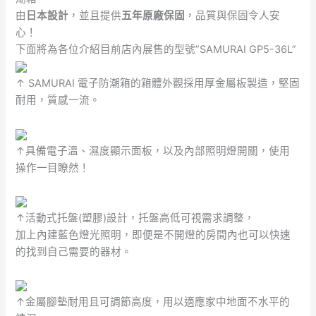
由
日本設計
，並且提供
五年原廠保固
，品質與保固令人安
心！
下面將為各位介紹目前店內展售的型號”SAMURAI GP5-36L”
↑ SAMURAI 電子防潮箱的箱體外觀採用厚金屬板製造，堅固
耐用，質感一流。
↑具備電子溫、濕度顯示面板，以及內部照明燈開關，使用
操作一目瞭然！
↑活動式托盤(塑膠)設計，托盤高低可視需求調整，
加上內建藍色燈光照明，即便是不開燈的房間內也可以快速
的找到自己需要的器材。
↑金屬腳墊耐用且可調節高度，用以適應家中地面不水平的