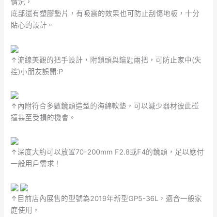
情況，
底部還有塑膠墊片，有吸震的效果也可防止刮傷地板，十分
貼心的設計。
↑流線美觀的把手設計，附鎖頭與鑰匙兩把，可防止家中(失
控)小朋友誤開:P
↑內附符合多數鏡頭造型的海綿軟墊，可以減少器材彼此碰
撞甚至受損的機會。
↑深度大約可以放置70-200mm F2.8或F4的鏡頭，足以應付
一般用戶需求！
↑目前店內展售的型號為2019年新型GP5-36L，適合一般家
庭使用，