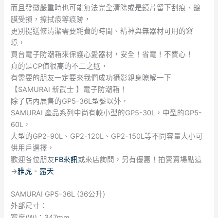
而且發黴嚴重時也可能無法完全清除或是鏡片留下刮痕、鍍
膜受損，擦拭痕等痕跡，
更別提送修清潔需要耗費的時間、精神與無器材可用的窘
境，
買台電子防潮箱來保護心愛器材，安全！省電！不費心！
真的是CP值很高的不二之選，
有需要的朋友一定要來我們成功攝影親身瞭解一下
【SAMURAI 新武士 】電子防潮箱！
除了店內展售的GP5-36L型號以外，
SAMURAI 產品系列中尚有較小型的GP5-30L，中型的GP5-
60L，
大型的GP2-90L、GP2-120L、GP2-150L等不同容量大小可
供用戶選擇，
歡迎各位朋友
FB來訊
或來店詢問，另有優惠！拍賣賣場點這
→
雅虎
、
露天
SAMURAI GP5-36L (36公升)
外部尺寸：
寬度(W)：347mm