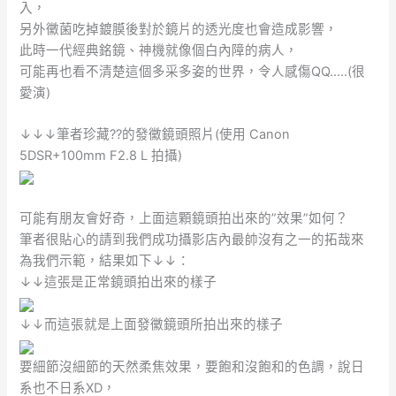
入，
另外黴菌吃掉鍍膜後對於鏡片的透光度也會造成影響，
此時一代經典銘鏡、神機就像個白內障的病人，
可能再也看不清楚這個多采多姿的世界，令人感傷QQ…..(很
愛演)
↓↓↓筆者珍藏??的發黴鏡頭照片(使用 Canon
5DSR+100mm F2.8 L 拍攝)
可能有朋友會好奇，上面這顆鏡頭拍出來的”效果”如何？
筆者很貼心的請到我們成功攝影店內最帥沒有之一的拓哉來
為我們示範，結果如下↓↓：
↓↓這張是正常鏡頭拍出來的樣子
↓↓而這張就是上面發黴鏡頭所拍出來的樣子
要細節沒細節的天然柔焦效果，要飽和沒飽和的色調，說日
系也不日系XD，