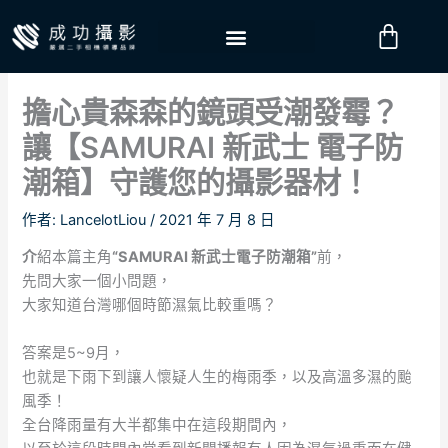
跳
購
至
物
主
要
籃
擔心貴森森的鏡頭受潮發霉？
內
容
讓【SAMURAI 新武士 電子防
潮箱】守護您的攝影器材！
作者:
LancelotLiou
/
2021 年 7 月 8 日
介
紹本篇主角
“
SAMURAI 新武士電子防潮箱”
前，
先問大家一個小問題，
大家知道台灣哪個時節濕氣比較重嗎？
答案是5~9月，
也就是下雨下到讓人懷疑人生的梅雨季，以及高溫多濕的颱
風季！
全台降雨量有大半都集中在這段期間內，