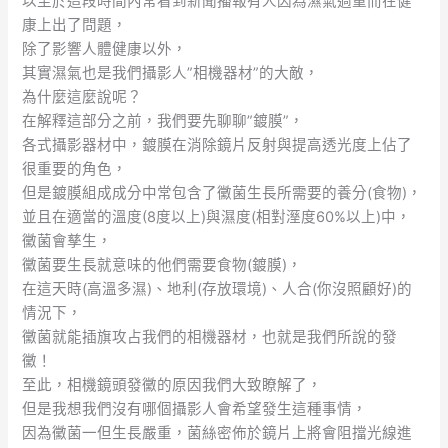
以至於這段時間內常看到新聞播報有人因為濕氣過重而在健
康上出了問題，
除了影響人體健康以外，
其實濕氣也是我們攝影人”相機器材”的大敵，
為什麼這麼說呢？
在解釋這部分之前，我們要先聊聊”鍍膜”，
各式攝影器材中，鍍膜在消除鏡片反射與提高透光度上佔了
很重要的角色，
但是鍍膜組成成分中常包含了黴菌生長所需要的養分(食物)，
並且在適當的溫度(8度以上)與濕度(相對溼度60%以上)中，
黴菌會孳生，
黴菌要生長就意味的他們需要食物(鍍膜)，
在這天時(高溫多濕)、地利(存放環境)、人合(你沒照顧好)的
情況下，
黴菌就能插旗攻占我們的相機器材，也就是我們所說的發
黴！
至此，相機鏡頭發黴的原因我們大致瞭解了，
但是我想我們沒有哪個攝影人會希望發生這種事情，
因為黴菌一但生長嚴重，菌絲密佈於鏡片上將會阻擋光線進