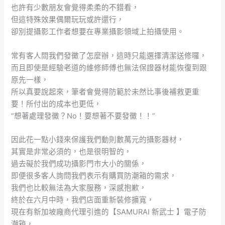
也許有少數朋友會覺得柔柔的不錯看，
但這特殊效果偶爾玩玩或許還行，
卻別提攝影工作者想要在專業攝影領域上拍攝使用。
常有客人問我們發黴了怎麼辦，這時只能選擇清潔送修囉，
而且即使是經驗老道的維修師傅也無法保證器材能恢復到跟
原先一樣，
所以真要說起來，筆者會覺得防範於未然比事後補救更重
要！所付出的成本也更低，
“想著處理發黴？No！要想著不要發黴！！”
因此花一點小錢來保護我們動則數萬元的攝影器材，
其實是非常必須的，也是很明智的，
過去礙於我們成功攝影門市大小的關係，
即便很多客人詢問我們表示有購買防潮箱的需求，
我們也比較無法為大家服務，深感抱歉，
終於在六月中時，我們店面重新裝修擴寬，
現在有新加坡廠商代理引進的【SAMURAI 新武士 】電子防
潮箱，