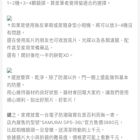
1~2機+3~4顆鏡頭，算是筆者覺得蠻適合的選擇。
↑如果是使用無反單眼或是隨身型小相機，將可以放3~4機沒
有問題，
還在使用底片的朋友也可收放底片、光碟以及各類濾鏡、配
件甚至家用常備藥品，
還有！開封後吃一半的餅乾XD。
↑擺放整齊、乾淨，除了防潮以外，門一關上還能做到基本
的防塵，
用心維持器材的良好狀態，器材會回報大家的，讓我們使用
順心順利，拍出好照片、好影片！
總
之，家裡放置一台電子防潮箱實在是百利而無一害，
店內展售的型號”SAMURAI GP5-36L”官方售價3880元，
比起相機鏡頭一旦發黴，送清潔時動則上千元，
依據鏡片大小與拆鏡的難易度，價格更可能上看數千元，