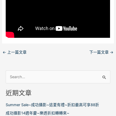
←
上一篇文章
下一篇文章
→
搜
尋
近期文章
關
鍵
Summer Sale~成功攝影~這夏有禮~折扣最高可享88折
字
成功攝影14週年慶~樂透折扣轉轉來~
: