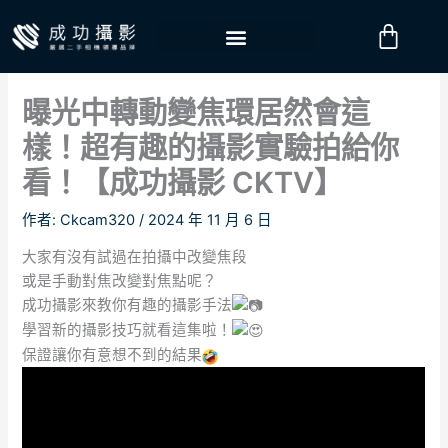
跳
購
至
物
主
要
籃
曝光中轉動變焦環居然會這
內
容
樣！超有趣的攝影實驗拍給你
看！【成功攝影 CKTV】
作者:
Ckcam320
/
2024 年 11 月 6 日
大家有沒有試過在拍攝中改變焦段
或是手動對焦改變對焦點呢？
成功攝影來教你有趣的攝影手法
學習新的攝影技巧就看這集啦！
保證讓你有意想不到的結果