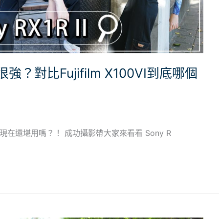
然很強？對比Fujifilm X100VI到底哪個
II到現在還堪用嗎？！ 成功攝影帶大家來看看 Sony R