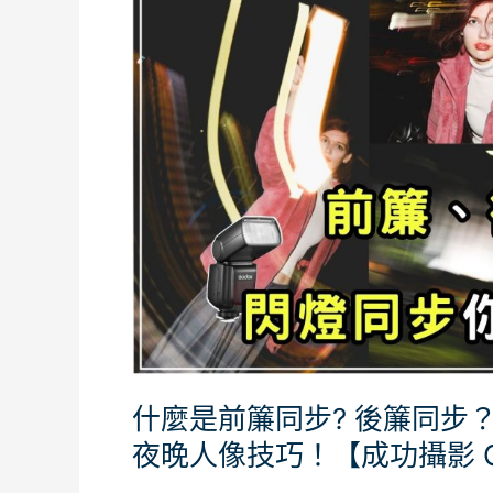
前
簾
同
步?
後
簾
同
步？
公
開
配
合
閃
光
什麼是前簾同步? 後簾同步
燈
拍
夜晚人像技巧！【成功攝影 C
出