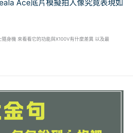
使用Reala Ace底片模擬拍人像究竟表現如
I」富士隨身機 來看看它的功能與X100V有什麼差異 以及最