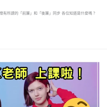
燈有所謂的「前簾」和「後簾」同步 各位知道是什麼嗎？