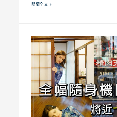
閱讀全文 »
解
吧！
【成
功
攝
影
Sony
CKTV】
RX1R
II
在
2025
年
依
然
很
強？
對
比