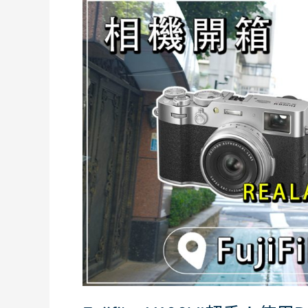
Fujifilm
X100VI
超
香！
使
用
Reala
Ace
底
片
模
擬
拍
人
像
究
竟