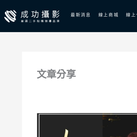
跳
至
最新消息
線上商城
線上
主
要
內
容
文章分享
什
麼
是