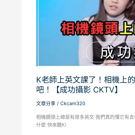
相
機
上
的
英
文
字
你
都
K老師上英文課了！相機上
懂
嗎？
吧！【成功攝影 CKTV】
一
起
文章分享
/
Ckcam320
來
相機鏡頭上總是有很多英文 我們真的懂它有去
深
什麼 快來聽Ki
入
了