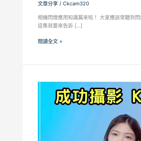
獨
文章分享
/
Ckcam320
特
相機閃燈應用知識篇來啦！ 大家應該常聽到閃
的
這集就要來告訴 […]
長
曝
閱讀全文 »
光
夜
晚
人
像
技
K
巧！
老
【成
師
功
上
攝
英
影
文
CKTV】
課
了！