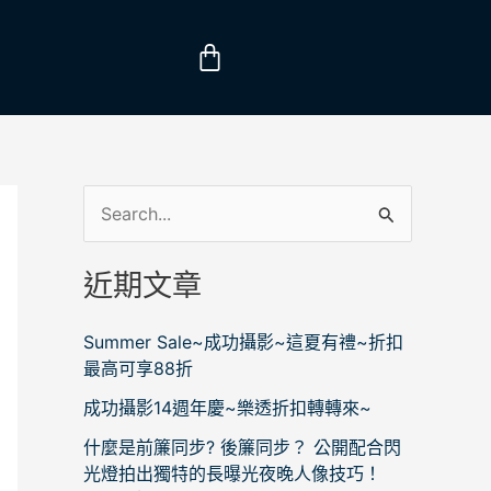
購
物
籃
搜
尋
近期文章
關
鍵
Summer Sale~成功攝影~這夏有禮~折扣
字
最高可享88折
:
成功攝影14週年慶~樂透折扣轉轉來~
什麼是前簾同步? 後簾同步？ 公開配合閃
光燈拍出獨特的長曝光夜晚人像技巧！