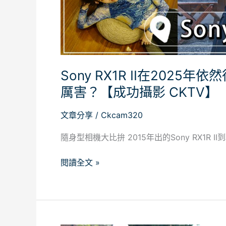
Fujifilm
X100VI
到
底
哪
Sony RX1R II在2025年依
個
厲
厲害？【成功攝影 CKTV】
害？
【成
文章分享
/
Ckcam320
功
隨身型相機大比拚 2015年出的Sony RX1R 
攝
影
閱讀全文 »
CKTV】