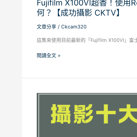
Fujifilm X100VI超香！
表
現
何？【成功攝影 CKTV】
如
何？
文章分享
/
Ckcam320
【成
這集來使用目前最新的「Fujifilm X100V
功
攝
閱讀全文 »
影
CKTV】
攝
影
十
大
金
句