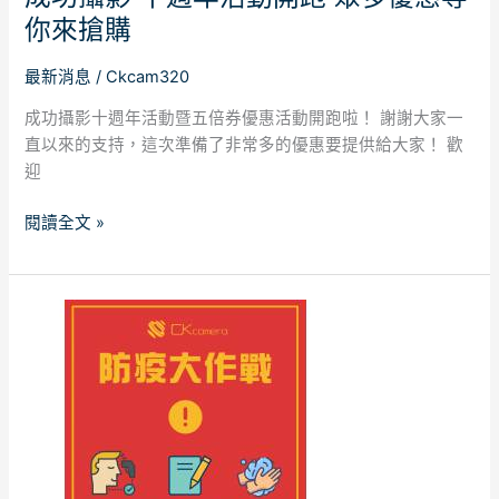
眾
你來搶購
多
優
最新消息
/
Ckcam320
惠
等
成功攝影十週年活動暨五倍券優惠活動開跑啦！ 謝謝大家一
你
直以來的支持，這次準備了非常多的優惠要提供給大家！ 歡
來
迎
搶
購
閱讀全文 »
全
面
防
疫
成
功
安
心