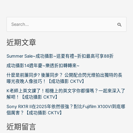
搜
尋
近期文章
關
鍵
Summer Sale~成功攝影~這夏有禮~折扣最高可享88折
字
成功攝影14週年慶~樂透折扣轉轉來~
:
什麼是前簾同步? 後簾同步？ 公開配合閃光燈拍出獨特的長
曝光夜晚人像技巧！【成功攝影 CKTV】
K老師上英文課了！相機上的英文字你都懂嗎？一起來深入了
解吧！【成功攝影 CKTV】
Sony RX1R II在2025年依然很強？對比Fujifilm X100VI到底哪
個厲害？【成功攝影 CKTV】
近期留言