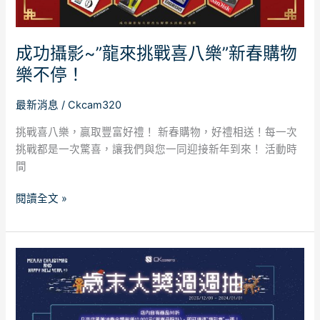
八
樂”
新
成功攝影~”龍來挑戰喜八樂”新春購物
春
樂不停！
購
物
最新消息
/
Ckcam320
樂
不
挑戰喜八樂，贏取豐富好禮！ 新春購物，好禮相送！每一次
停！
挑戰都是一次驚喜，讓我們與您一同迎接新年到來！ 活動時
間
閱讀全文 »
【優
惠
活
動】