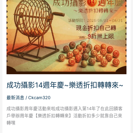
功
攝
影
14
週
年
慶
~
樂
透
折
扣
成功攝影14週年慶~樂透折扣轉轉來~
轉
轉
最新消息
/
Ckcam320
來
~
成功攝影周年慶活動來啦成功攝影邁入第14年了在此回饋客
戶舉辦周年慶【樂透折扣轉轉來】活動折扣多少就靠自己來
轉嘿