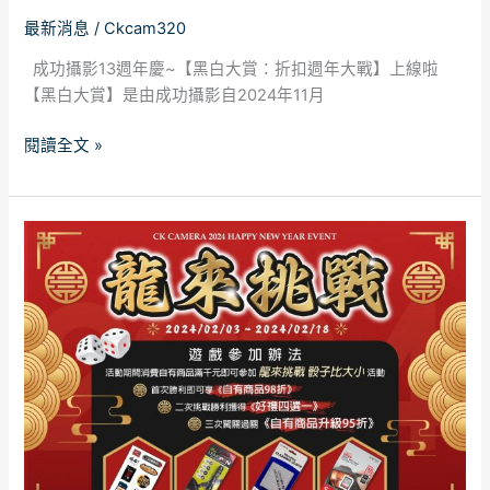
年
最新消息
/
Ckcam320
大
戰】
成功攝影13週年慶~【黑白大賞：折扣週年大戰】上線啦
上
【黑白大賞】是由成功攝影自2024年11月
線
啦！
閱讀全文 »
成
功
攝
影
~”
龍
來
挑
戰
喜