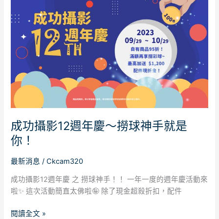
影
12
週
年
慶
～
撈
球
神
手
成功攝影12週年慶～撈球神手就是
就
是
你！
你！
最新消息
/
Ckcam320
成功攝影12週年慶 之 撈球神手！！ 一年一度的週年慶活動來
啦✨ 這次活動簡直太佛啦🤪 除了現金超殺折扣，配件
閱讀全文 »