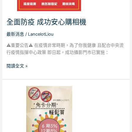
購
相
全面防疫 成功安心購相機
機
最新消息
/
LancelotLiou
⚠️重要公告⚠️ 在疫情非常時期，為了你我健康 且配合中央流
行疫情指揮中心政策 即日起，成功攝影門市已實施：
閱讀全文 »
【業
務
相
關】
輕
鬆
購