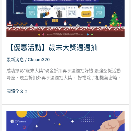
歲
末
大
獎
週
週
抽
【優惠活動】歲末大獎週週抽
最新消息
/
Ckcam320
成功攝影”歲末大獎”現金折扣再享週週抽好禮 最強聖誕活動
降臨，現金折扣外再享週週抽大獎。 好禮除了相機氣密箱、
閱讀全文 »
成
功
攝