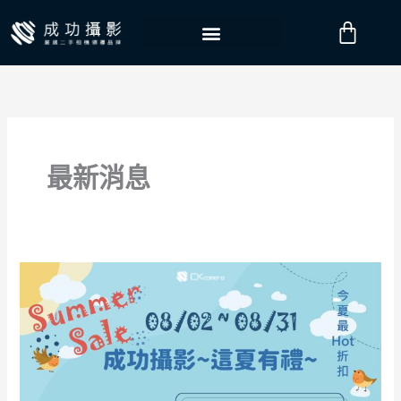
跳
購
至
物
主
要
籃
內
容
最新消息
Summer
Sale~
成
功
攝
影
~