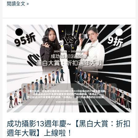
閱讀全文 »
成
功
攝
影
13
週
年
慶
~【黑
白
大
賞：
折
成功攝影13週年慶~【黑白大賞：折扣
扣
週年大戰】上線啦！
週