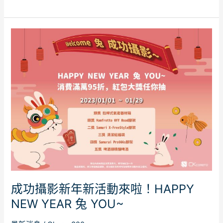
成
功
攝
影
新
年
新
活
動
來
啦！
HAPPY
NEW
成功攝影新年新活動來啦！HAPPY
YEAR
NEW YEAR 兔 YOU~
兔
YOU~