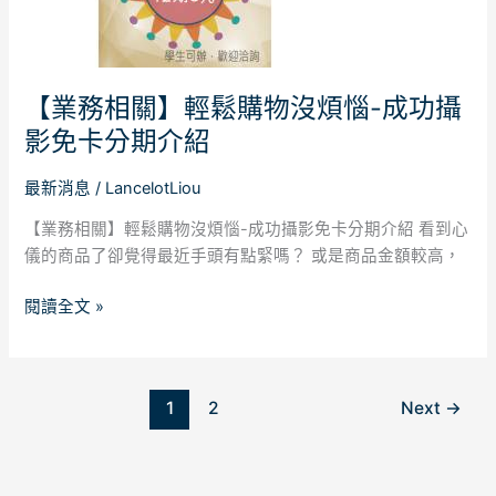
物
沒
煩
【業務相關】輕鬆購物沒煩惱-成功攝
惱-
成
影免卡分期介紹
功
攝
最新消息
/
LancelotLiou
影
【業務相關】輕鬆購物沒煩惱-成功攝影免卡分期介紹 看到心
免
儀的商品了卻覺得最近手頭有點緊嗎？ 或是商品金額較高，
卡
分
閱讀全文 »
期
介
紹
1
2
Next
→