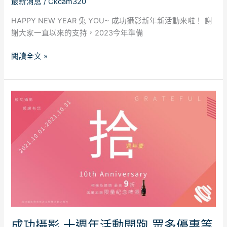
最新消息
/
Ckcam320
HAPPY NEW YEAR 兔 YOU~ 成功攝影新年新活動來啦！ 謝
謝大家一直以來的支持，2023今年準備
閱讀全文 »
成
功
攝
影
十
週
年
活
動
開
跑
成功攝影 十週年活動開跑 眾多優惠等