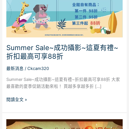
這
夏
有
禮
~
折
Summer Sale~成功攝影~這夏有禮~
扣
折扣最高可享88折
最
高
最新消息
/
Ckcam320
可
享
Summer Sale~成功攝影~這夏有禮~折扣最高可享88折 大家
88
最喜歡的夏季促銷活動來啦！ 買越多享越多折 […]
折
閱讀全文 »
成