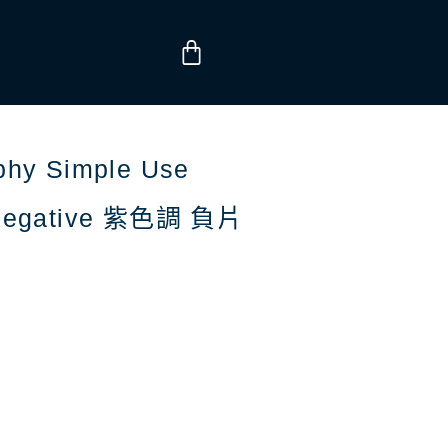
購
物
籃
y Simple Use
 Negative 紫色調 負片