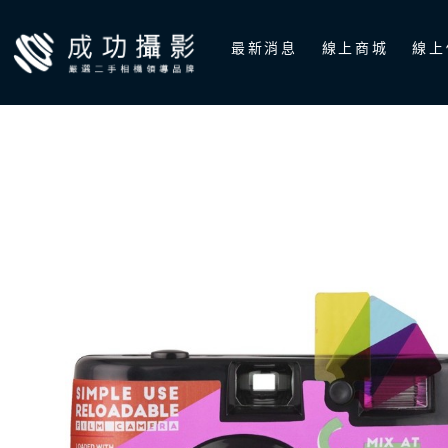
跳
至
最新消息
線上商城
線上
主
要
內
容