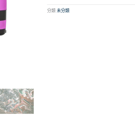
攝
影
分類
未分類
全
新
Lomography
Simple
Use
Camera
400/36
Color
Negative
紫
色
調
負
片
即
可